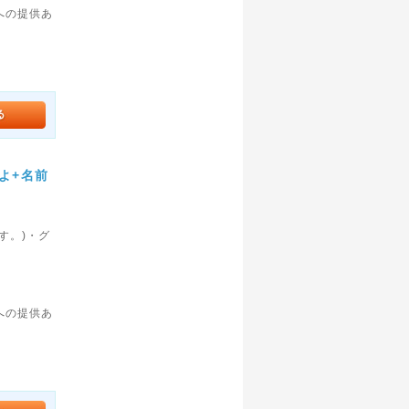
への提供あ
よ+名前
す。)・グ
。
への提供あ