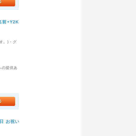
前+Y2K
す。)・グ
。
への提供あ
日 お祝い