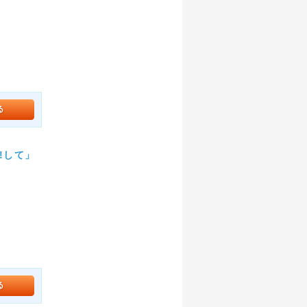
。
!して」
。