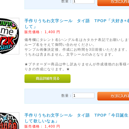
数量：
手作りうちわ文字シール タイ語 TPOP「大好き+名
して」
販売価格：
1,400
円
備考欄にタレント名(ハングル名はカタカナ表記でお願いしま
ループ名をそえて御問い合わせください。
サンプル画像決定後、作成にお時間を3日前後いただきます
うちわは含まれません。文字シールのみとなります。
★プチオーダー商品は申し訳ありませんが作成後他のお客様
りきの作成になります。★
数量：
手作りうちわ文字シール タイ語 TPOP「今日誕生
して欲しいなぁ」
販売価格：
1,400
円