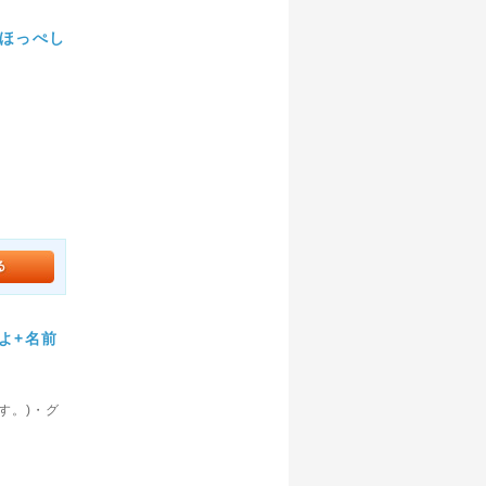
きほっぺし
。
よ+名前
す。)・グ
。