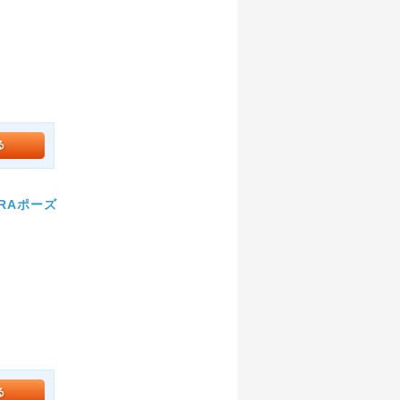
。
RAポーズ
。