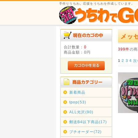
手作りうちわ。応援をうちわを作成しています。
メッ
合計数量：
0
399件
の商
商品金額：
0円
1
2
3
4
次
新着商品
tpop(53)
ALL光沢(90)
郵送B4以下商品(17)
プチオーダー(72)