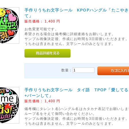
手作りうちわ文字シール KPOPハングル「たこや
て」
販売価格：
1,400
円
お色変更可能です。
希望される場合は備考欄に詳細連絡をお願いします。
サンプル画像決定後、作成にお時間を3日前後いただきます
うちわは含まれません。文字シールのみとなります。
数量：
手作りうちわ文字シール タイ語 TPOP「愛してる
+バーンして」
販売価格：
1,400
円
備考欄にタレント名(ハングル名はカタカナ表記でお願いしま
ループ名をそえて御問い合わせください。
サンプル画像決定後、作成にお時間を3日前後いただきます
うちわは含まれません。文字シールのみとなります。