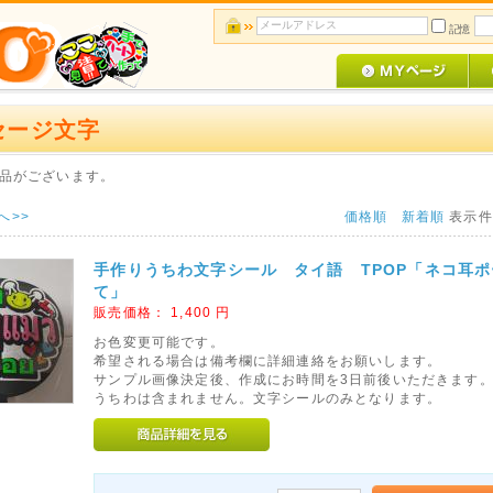
記憶
セージ文字
品がございます。
へ>>
価格順
新着順
表示
手作りうちわ文字シール タイ語 TPOP「ネコ耳
て」
販売価格：
1,400
円
お色変更可能です。
希望される場合は備考欄に詳細連絡をお願いします。
サンプル画像決定後、作成にお時間を3日前後いただきます
うちわは含まれません。文字シールのみとなります。