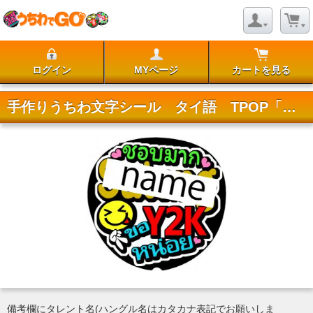
ログイン
MYページ
カートを見る
手作りうちわ文字シール タイ語 TPOP「大好き+名前+Y2Kして」
備考欄にタレント名(ハングル名はカタカナ表記でお願いしま