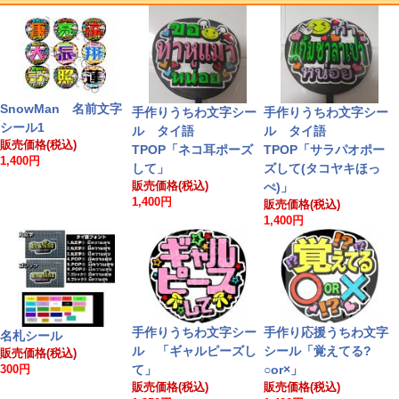
SnowMan 名前文字
手作りうちわ文字シー
手作りうちわ文字シー
シール1
ル タイ語
ル タイ語
販売価格(税込)
TPOP「ネコ耳ポーズ
TPOP「サラパオポー
1,400円
して」
ズして(タコヤキほっ
販売価格(税込)
ぺ)」
1,400円
販売価格(税込)
1,400円
手作りうちわ文字シー
手作り応援うちわ文字
名札シール
ル 「ギャルピーズし
シール「覚えてる?
販売価格(税込)
て」
○or×」
300円
販売価格(税込)
販売価格(税込)