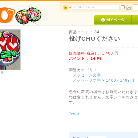
記憶
商品コード：
84
投げCHUください
販売価格(税込)：
1,400
円
ポイント：
14
Pt
関連カテゴリ：
する
メッセージ文字
メッセージ文字
>
1400～1499円
色合い変更の場合はお時間いただきま
わは含まれません。文字シールのみと
す。
Tweet