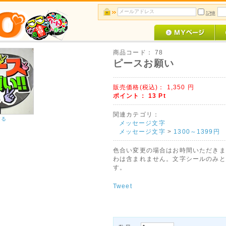
記憶
商品コード：
78
ピースお願い
販売価格(税込)：
1,350
円
ポイント：
13
Pt
関連カテゴリ：
する
メッセージ文字
メッセージ文字
>
1300～1399円
色合い変更の場合はお時間いただきま
わは含まれません。文字シールのみと
す。
Tweet