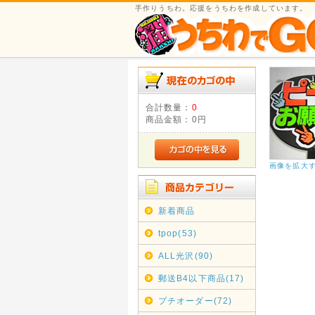
手作りうちわ。応援をうちわを作成しています。
合計数量：
0
商品金額：
0円
画像を拡大
新着商品
tpop(53)
ALL光沢(90)
郵送B4以下商品(17)
プチオーダー(72)