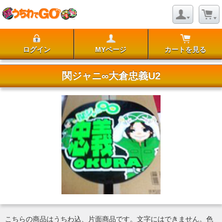
ログイン
MYページ
カートを見る
関ジャニ∞大倉忠義U2
こちらの商品はうちわ込、片面商品です。文字にはできません。色