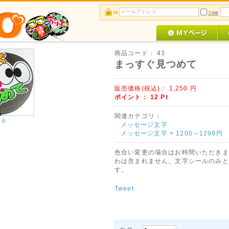
記憶
商品コード：
43
まっすぐ見つめて
販売価格(税込)：
1,250
円
ポイント：
12
Pt
関連カテゴリ：
する
メッセージ文字
メッセージ文字
>
1200～1299円
色合い変更の場合はお時間いただきま
わは含まれません。文字シールのみと
す。
Tweet