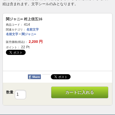
絵は含まれます。文字シールのみとなります。
関ジャニ∞ 村上信五16
414
商品コード：
名前文字
関連カテゴリ：
名前文字
>
関ジャニ∞
2,200
円
販売価格(税込)：
22
Pt
ポイント：
数量
カートに入れる