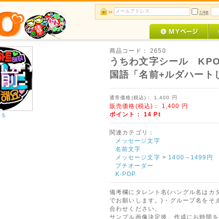
記憶
商品コード：
2650
うちわ文字シール KP
国語「名前+ルダハート
通常価格(税込)：
1,400
円
販売価格(税込)：
1,400
円
ポイント：
14
Pt
する
関連カテゴリ：
メッセージ文字
名前文字
メッセージ文字
>
1400～1499円
プチオーダー
K-POP
備考欄にタレント名(ハングル名はカ
でお願いします。)・グループ名をそ
合わせください。
サンプル画像決定後、作成にお時間を