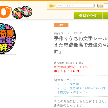
記憶
商品コード：
2602
手作りうちわ文字シール
えた奇跡最高で最強の∞
絆」
通常価格(税込)：
1,450
円
販売価格(税込)：
1,450
円
ポイント：
14
Pt
関連カテゴリ：
メッセージ文字
メッセージ文字
>
1400～1499円
名前文字
>
関ジャニ∞
※この商品にはうちわは付きません。
みの販売となります。