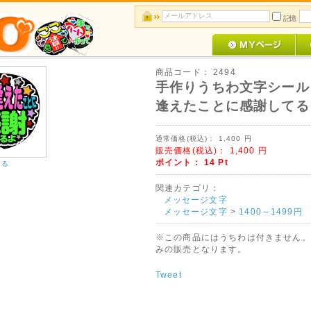
記憶
商品コード：
2494
手作りうちわ文字シール
逢えたことに感謝してる
通常価格(税込)：
1,400
円
販売価格(税込)：
1,400
円
ポイント：
14
Pt
する
関連カテゴリ：
メッセージ文字
メッセージ文字
>
1400～1499円
※この商品にはうちわは付きません。
みの販売となります。
Tweet