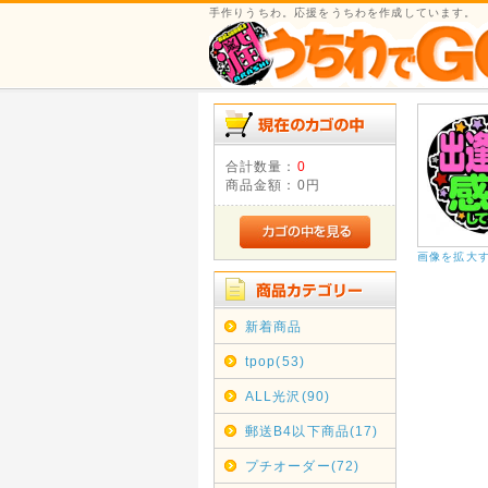
手作りうちわ。応援をうちわを作成しています。
合計数量：
0
商品金額：
0円
画像を拡大
新着商品
tpop(53)
ALL光沢(90)
郵送B4以下商品(17)
プチオーダー(72)