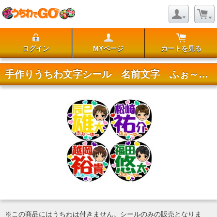
ログイン
MYページ
カートを見る
手作りうちわ文字シール 名前文字 ふぉ～ゆ～
※この商品にはうちわは付きません。シールのみの販売となりま