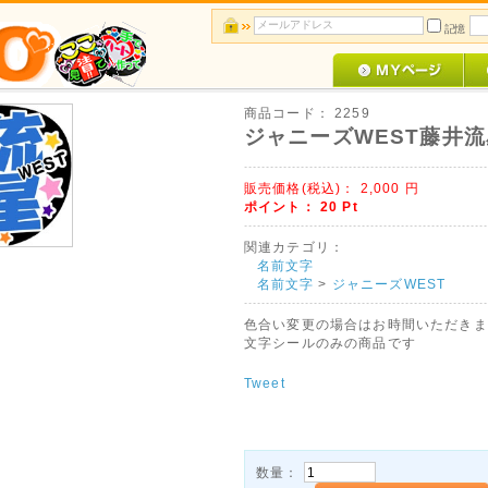
記憶
商品コード：
2259
ジャニーズWEST藤井流
販売価格(税込)：
2,000
円
ポイント：
20
Pt
関連カテゴリ：
名前文字
名前文字
>
ジャニーズWEST
色合い変更の場合はお時間いただきま
文字シールのみの商品です
Tweet
数量：