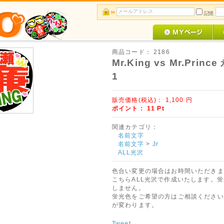
記憶
商品コード：
2186
Mr.King vs Mr.Princ
1
販売価格(税込)：
1,100
円
ポイント：
11
Pt
関連カテゴリ：
名前文字
名前文字
>
Jr
ALL光沢
色合い変更の場合はお時間いただきま
こちらALL光沢で作成いたします。
しません。
蛍光色をご希望の方はご相談ください
が変わります。
Tweet