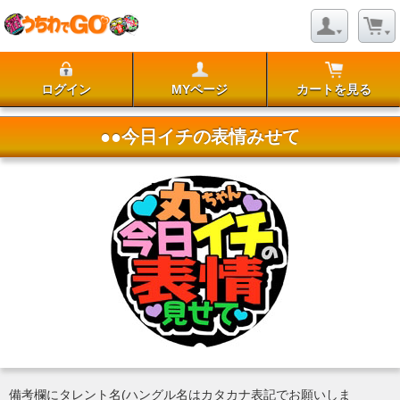
ログイン
MYページ
カートを見る
●●今日イチの表情みせて
備考欄にタレント名(ハングル名はカタカナ表記でお願いしま