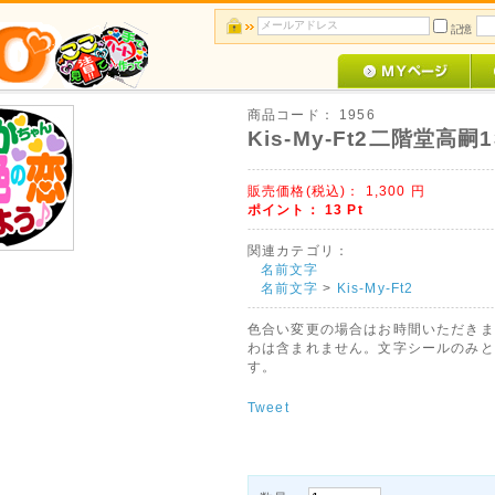
記憶
商品コード：
1956
Kis-My-Ft2二階堂高嗣1
販売価格(税込)：
1,300
円
ポイント：
13
Pt
関連カテゴリ：
名前文字
名前文字
>
Kis-My-Ft2
色合い変更の場合はお時間いただきま
わは含まれません。文字シールのみと
す。
Tweet