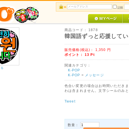
記憶
商品コード：
1878
韓国語ずっと応援してい
販売価格(税込)：
1,350
円
ポイント：
13
Pt
関連カテゴリ：
する
K-POP
K-POP
>
メッセージ
色合い変更の場合はお時間いただきま
わは含まれません。文字シールのみと
Tweet
数量：