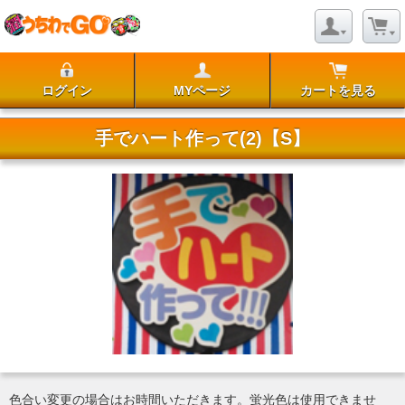
ログイン
MYページ
カートを見る
手でハート作って(2)【S】
色合い変更の場合はお時間いただきます。蛍光色は使用できませ