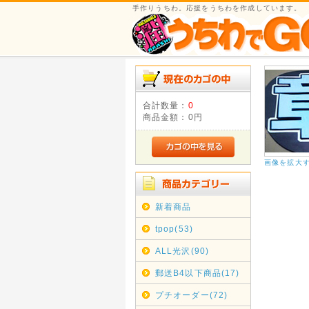
手作りうちわ。応援をうちわを作成しています。
合計数量：
0
商品金額：
0円
画像を拡大
新着商品
tpop(53)
ALL光沢(90)
郵送B4以下商品(17)
プチオーダー(72)