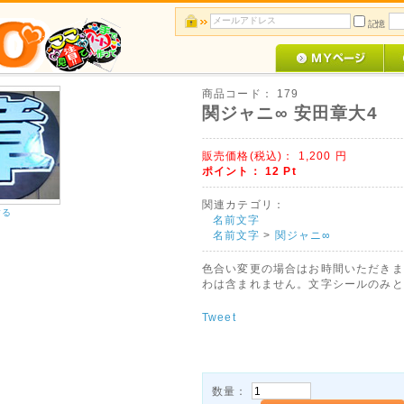
記憶
商品コード：
179
関ジャニ∞ 安田章大4
販売価格(税込)：
1,200
円
ポイント：
12
Pt
関連カテゴリ：
する
名前文字
名前文字
>
関ジャニ∞
色合い変更の場合はお時間いただきま
わは含まれません。文字シールのみと
Tweet
数量：