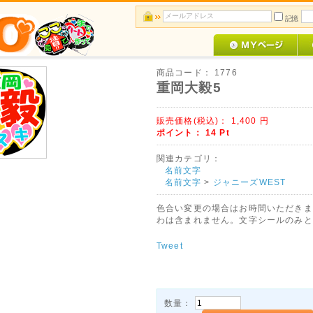
記憶
商品コード：
1776
重岡大毅5
販売価格(税込)：
1,400
円
ポイント：
14
Pt
関連カテゴリ：
名前文字
名前文字
>
ジャニーズWEST
色合い変更の場合はお時間いただきま
わは含まれません。文字シールのみと
Tweet
数量：