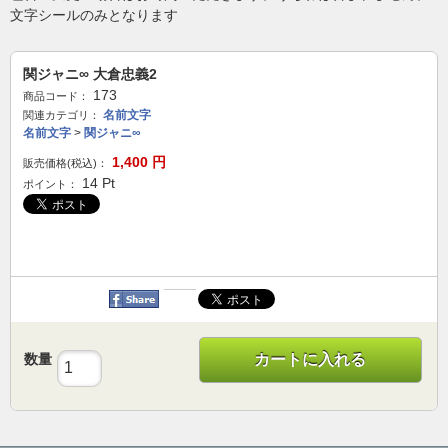
文字シールのみとなります
関ジャニ∞ 大倉忠義2
173
商品コード：
名前文字
関連カテゴリ：
名前文字
>
関ジャニ∞
1,400
円
販売価格(税込)：
14
Pt
ポイント：
数量
カートに入れる