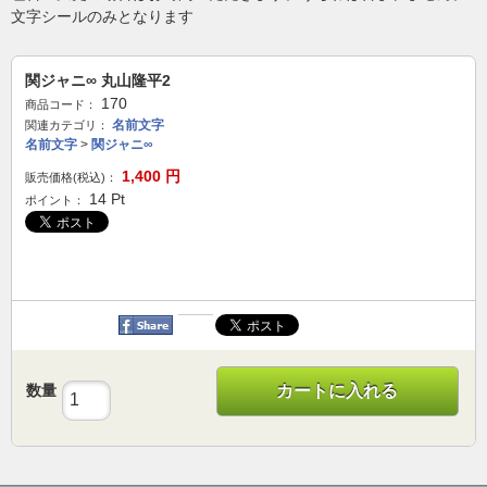
文字シールのみとなります
関ジャニ∞ 丸山隆平2
170
商品コード：
名前文字
関連カテゴリ：
名前文字
>
関ジャニ∞
1,400
円
販売価格(税込)：
14
Pt
ポイント：
数量
カートに入れる