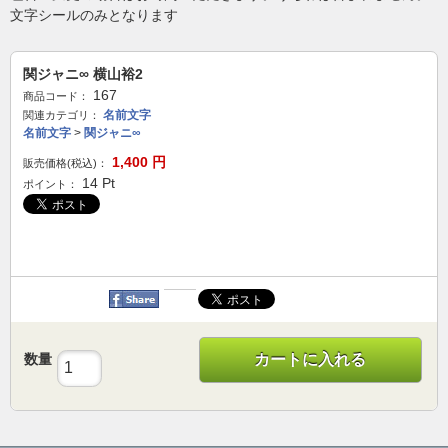
文字シールのみとなります
関ジャニ∞ 横山裕2
167
商品コード：
名前文字
関連カテゴリ：
名前文字
>
関ジャニ∞
1,400
円
販売価格(税込)：
14
Pt
ポイント：
数量
カートに入れる