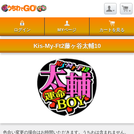
ログイン
MYページ
カートを見る
Kis-My-Ft2藤ヶ谷太輔10
色合い変更の場合はお時間いただきます。うちわは含まれません。