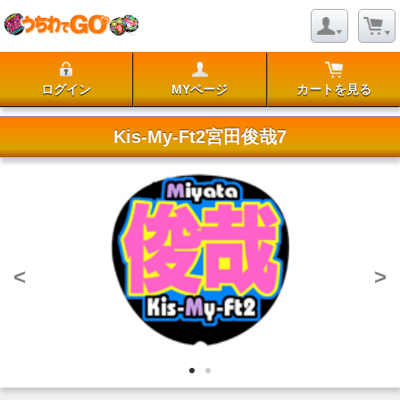
ログイン
MYページ
カートを見る
Kis-My-Ft2宮田俊哉7
<
>