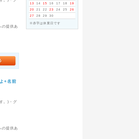
13
14
15
16
17
18
19
20
21
22
23
24
25
26
。
27
28
29
30
※赤字は休業日です
への提供あ
よ+名前
す。)・グ
。
への提供あ